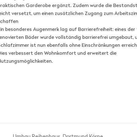
praktischen Garderobe ergänzt. Zudem wurde die Bestands
eicht versetzt, um einen zusätzlichen Zugang zum Arbeitsz
schaffen
in besonderes Augenmerk lag auf Barrierefreiheit: eines der 
enovierten Bäder wurde vollständig barrierefrei umgebaut, 
chlafzimmer ist nun ebenfalls ohne Einschränkungen erreich
ies verbessert den Wohnkomfort und erweitert die
Nutzungsmöglichkeiten.
Umbau Reihenhaus, Dortmund Körne