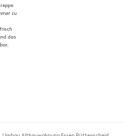
treppe
immer zu
frisch
und das
bar.
Umbau Altbauwohnung Essen Rüttenscheid