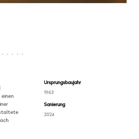
Ursprungsbaujahr
d
1963
 einen
iner
Sanierung
staltete
2024
nach