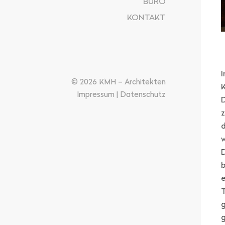
BÜRO
KONTAKT
I
© 2026 KMH – Architekten
Impressum
|
Datenschutz
D
z
d
D
e
g
g